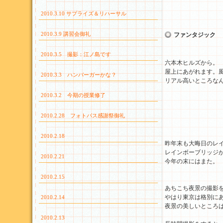
2010.3.10 サプライズ＆リハーサル
2010.3.9 講習会御礼
ファンタジック
2010.3.5 撮影：江ノ島です
六本木ヒルズから。
屋上にあがれます。
2010.3.3 ハンバーガーかな？
リアル高いところな
2010.3.2 今期の授業修了
2010.2.28 フォトパス感謝祭御礼
2010.2.18
昨年末も大晦日のレ
レインボーブリッジ
2010.2.21
今年の末にはまた。
2010.2.15
あちこち夜景の撮影
やはり東京は格別に
2010.2.14
夜景の美しいところ
2010.2.13