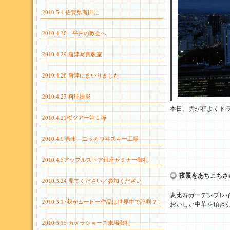
2010.5.1 佐賀県有田に
2010.4.30 平戸の教会へ
2010.4.29 唐津写真教室
2010.4.28 唐津にまいりました
2010.4.27 料理撮影
本日、雲が程よくド
2010.4.21桜ツアー第１弾
2010.4.9 余市 ニッカウヰスキー工場
2010.4.5アップルストア銀座セミナー御礼
夜景をあちこちさ
2010.3.24 見てください／参加ください
恵比寿ガーデンプレ
2010.3.17我がムービー作品は世界中で評判？！
おいしい中華を頂き
2010.3.15 カメラショーご来場御礼