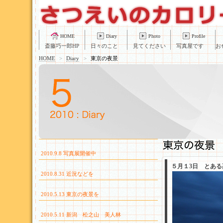
HOME
Diary
Photo
Profile
斎藤巧一郎HP
日々のこと
見てください
写真屋です
お
HOME
>
Diary
>
東京の夜景
2010.9.8 写真展開催中
５月１3日 とあ
2010.8.31 近況などを
2010.5.13 東京の夜景を
2010.5.11 新潟 松之山 美人林