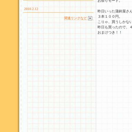
お祭りモード。
2010.2.12
昨日いった蒲鉾屋さ
３本１００円。
関連リンクなど
こりゃ、買うしかな
昨日も買ったので、
おまけつき！！