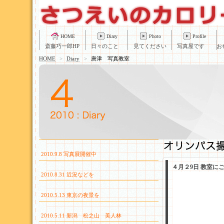
HOME
Diary
Photo
Profile
斎藤巧一郎HP
日々のこと
見てください
写真屋です
お
HOME
>
Diary
>
唐津 写真教室
2010.9.8 写真展開催中
４月２9日 教室に
2010.8.31 近況などを
2010.5.13 東京の夜景を
2010.5.11 新潟 松之山 美人林