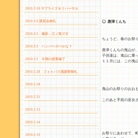
2010.3.10 サプライズ＆リハーサル
2010.3.9 講習会御礼
唐津くんち
2010.3.5 撮影：江ノ島です
ちょうど、春のお祭
2010.3.3 ハンバーガーかな？
唐津くんちの曳山が
子供達は、曳山に乗
2010.3.2 今期の授業修了
１１月には、この曳
2010.2.28 フォトパス感謝祭御礼
2010.2.18
曳山のお祭りのおお
2010.2.21
このあと手前の巫女
2010.2.15
2010.2.14
お祭りにあわせて、
2010.2.13